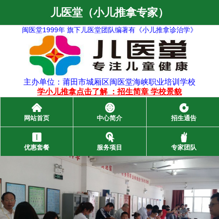
儿医堂（小儿推拿专家）
闽医堂1999年 旗下儿医堂团队编著有《小儿推拿诊治学》
主办单位：莆田市城厢区闽医堂海峡职业培训学校
学小儿推拿点击了解
：
招生简章
学校景貌
󰄫
󰃓
󰁍
网站首页
中心简介
招生通告
󰃞
󰃜
󰂺
优惠套餐
服务项目
专家团队