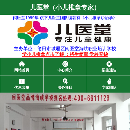
儿医堂（小儿推拿专家）
闽医堂1999年 旗下儿医堂团队编著有《小儿推拿诊治学》
主办单位：莆田市城厢区闽医堂海峡职业培训学校
学小儿推拿点击了解
：
招生简章
学校景貌
󰄫
󰃓
󰁍
网站首页
中心简介
招生通告
󰃞
󰃜
󰂺
优惠套餐
服务项目
专家团队