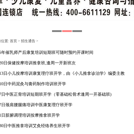
前位置:
首页
>
招生通告
>
026年催乳师产后康复培训短期班可随时预约开课时间
月20日保健按摩培训推拿班,逢周一开新班次
月13日小儿按摩培训康复理疗班开学，由《小儿推拿诊治学》编委主教
月10日中药泥灸与膏药制作培训班开学
月7日中医正骨培训短期班开学（零基础松骨术逢周一开基础班)
月7日颈肩腰腿痛培训中医康复理疗班开学
月1日脏腑调理培训按摩推拿班开学
月30日中医推拿培训艾灸经络养生班开学