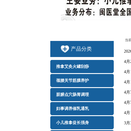
当
产品分类
2
4
推拿艾灸火罐刮痧
4
颈腰关节筋膜养护
4
4
脏腑点穴肠胃调理
4
妇事调养催乳通乳
4
小儿推拿促长强身
3