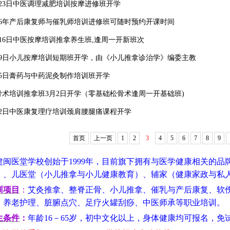
月23日中医调理减肥培训按摩进修班开学
026年产后康复师与催乳师培训进修班可随时预约开课时间
月16日中医按摩培训推拿养生班,逢周一开新班次
月9日小儿按摩培训短期班开学，由《小儿推拿诊治学》编委主教
月5日膏药与中药泥灸制作培训班开学
1
2
3
骨术培训推拿班3月2日开学（零基础松骨术逢周一开基础班)
月2日中医康复理疗培训颈肩腰腿痛课程开学
首页
上一页
1
2
3
4
5
6
7
8
9
建闽医堂学校创始于1999年，目前旗下拥有与医学健康相关的
）、儿医堂（小儿推拿与小儿健康教育）、辅家（健康家政与私
训项目
：
艾灸推拿、整脊正骨、小儿推拿、催乳与产后康复、软
、养老护理、脏腑点穴、足疗火罐刮痧、中医师承等职业培训。
生条件
：
年龄16－65岁，初中文化以上，身体健康均可报名，免