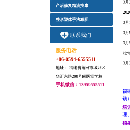
3
产后修复精油按摩
2
整形塑体手法减肥
3
3
联系我们
3
服务电话
松
+86-0594-6555511
3
地址： 福建省莆田市城厢区
华汇东路290号闽医堂学校
手机微信：13959555511
福
锁
培
理
招