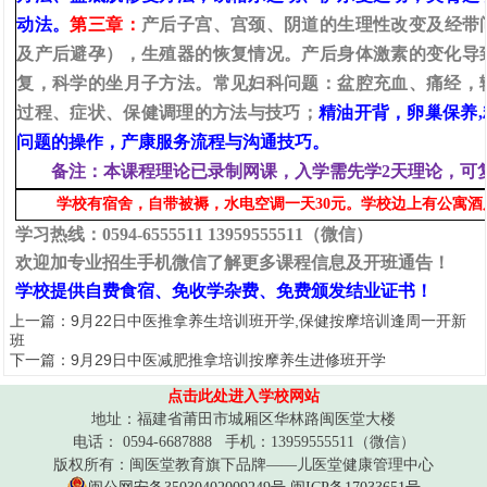
动法
。
第三章：
产后子宫
、
宫颈
、
阴道的生理性改变及经带
及产后避孕），生殖器的恢复情况。产后身体激素的变化导
复，科学的坐月子方法。常见妇科问题：盆腔充血
、
痛经
，
过程
、
症状
、
保健调理的方法与技巧；
精油开背，卵巢保养
,
问题的操作
，产康服务流程与沟通技巧。
备注：本课程理论已录制网课，入学需先学2天理论，可
学校有宿舍，自带被褥，水电空调一天30元。学校边上有公寓酒店，
学习热线：0594-6555511 13959555511（微信）
欢迎加专业招生手机微信了解更多课程信息及开班通告！
学校提供自费食宿、免收学杂费、免费颁发结业
证书！
上一篇：
9月22日中医推拿养生培训班开学,保健按摩培训逢周一开新
班
下一篇：
9月29日中医减肥推拿培训按摩养生进修班开学
点击此处进入学校网站
地址：福建省莆田市城厢区华林路闽医堂大楼
电话： 0594-6687888 手机：13959555511（微信）
版权所有：闽医堂教育旗下品牌——儿医堂健康管理中心