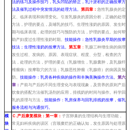
法的练习及操作技巧，
乳头凹陷的矫正，
乳汁淤积的正确按摩方
法及催乳过程中突发情况的处理方法
。
第四章：
急性乳腺炎的定
义
、临床
表现
和
病理变化
。
引发乳腺炎的原因分析，正确的处理
方法，护理的要点，及哺乳的技巧。生理性涨奶的原因
、
发生时
期与
临床
表现，处理的技巧与预防的方法，护理的要点。如何帮
助产妇度过生理性涨奶时期
。
技能操作：急性乳腺炎早期的按摩
技法；生理性涨奶的按摩方法。
第五章
：
乳腺三种增生病的病理
发生过程
、
发病的
、
原因
、
表现症状
、
程度
、
分型，检查的方
法，处理的方法，护理的要点（乳腺增生，乳腺囊肿，及乳腺纤
维瘤病）按摩取穴的方法；乳腺恶性肿瘤（乳腺癌）的病因及预
防
。
技能操作：乳房各种疾病的操作和丰胸
美胸
操作方法。
第六
章：
产前与产后的不同生理变化与表现现象，及营养的原则产后
饮食的搭配方法催乳汤剂的应用，排残奶的时间与操作。科学回
乳的原理与方法，
技能操作：乳房保养与回乳排残奶按摩
，催乳
服务流程与沟通技巧。
模
Ｃ
.产后康复模块：第一章：
子宫卵巢的生理结构与生理功能，
块
常见妇科疾病的误区（宫颈糜烂的正确认知，发生原因与处理原