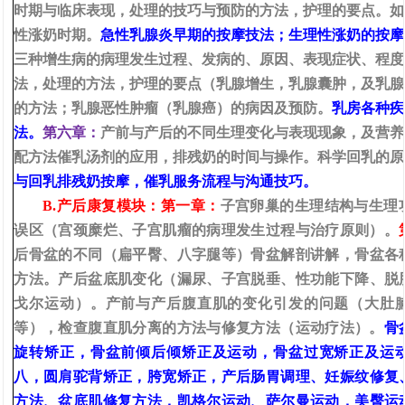
时期与
临床
表现，处理的技巧与预防的方法，护理的要点。如
性涨奶时期
。
急性乳腺炎早期的按摩技法；生理性涨奶的按摩
三种增生病的病理发生过程
、
发病的
、
原因
、
表现症状
、
程度
法，处理的方法，护理的要点（乳腺增生，乳腺囊肿，及乳腺
的方法；乳腺恶性肿瘤（乳腺癌）的病因及预防
。
乳房各种疾
法。
第六章：
产前与产后的不同生理变化与表现现象，及营养
配方法催乳汤剂的应用，排残奶的时间与操作。科学回乳的原
与回乳排残奶按摩
，催乳服务流程与沟通技巧。
B.产后康复模块：第一章：
子宫卵巢的生理结构与生理
误区（宫颈糜烂
、
子宫肌瘤的病理发生过程与治疗原则）。
后骨盆的不同（扁平臀
、
八字腿
等
）
骨盆解剖讲解，
骨盆各
方法。产后盆底肌变化（漏尿
、
子宫脱垂
、
性功能下降
、
脱
戈尔运动）。产前与产后腹直肌的变化引发的问题（大肚
等），检查腹直肌分离的方法与修复方法（运动疗法）。
骨
旋转矫正，骨盆前倾后倾矫正及运动，骨盆过宽矫正及运
八，圆肩驼背矫正，胯宽矫正，产后
肠胃调理
、
妊娠纹修复
方法
、盆底肌修复方法，
凯格尔运动
、萨尔曼运动，美
臀运