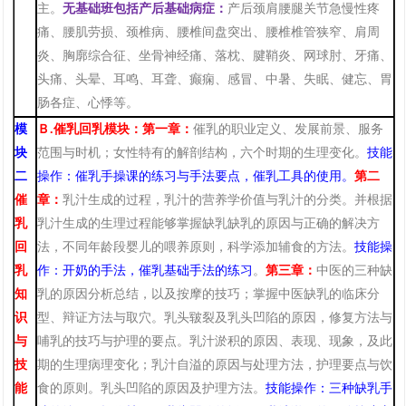
主。
无基础班
包括产后基础
病症：
产后颈肩腰腿关节急慢性疼
痛、腰肌劳损、颈椎病、腰椎间盘突出、腰椎椎管狭窄、肩周
炎、胸廓综合征、坐骨神经痛、落枕、腱鞘炎、网球肘、牙痛、
头痛、头晕、耳鸣、耳聋、癫痫、感冒、中暑、失眠、健忘、胃
肠各症、心悸等。
模
Ｂ
.催乳回乳模块：第一章：
催乳的职业定义
、
发展前景
、
服务
块
范围
与时机；女性特有
的解剖结构，六个时期的生理变化。
技能
二
操作：催乳手操课的练习
与手法要点，催乳工具的使用。
第二
催
章：
乳汁生成的过程，乳汁的营养学价值与乳汁的分类。并根据
乳
乳汁生成的生理过程能够掌握缺乳缺乳的原因与正确的解决方
回
法，不同年龄段婴儿的喂养原则，科学添加辅食的方法。
技能操
乳
作：
开奶的手法，
催乳基础手法的练习
。
第三章：
中医的三种缺
知
乳的原因分析总结，以及按摩的技巧；掌握中医缺乳的临床分
识
型
、
辩证方法与取穴。乳头皲裂
及乳头凹陷
的原因，修复方法与
与
哺乳的技巧与护理的要点
。
乳汁淤积的原因
、
表现
、
现象，及此
技
期的
生理
病理变化
；
乳汁自溢的原因与处理方法，护理要点与饮
能
食的原则。乳头凹陷的原因及护理方法
。
技能操作：三种缺乳手