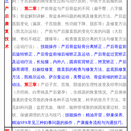
三
则；子宫肌瘤的病理发生过程与治疗原则，中医子宫肌瘤的原
产
因）。
第二章：
产前骨盆与产后骨盆的不同（扁平臀
、
八字腿
后
等
）
骨盆解剖讲解，
骨盆各种问题的检测及
修复的方法。产后盆
康
底肌变化（漏尿
、
子宫脱垂
、
性功能下降
、
脱肛等）及修复方法
复
（凯戈尔运动）。产前与产后腹直肌的变化引发的问题（大肚
技
腩
、
脊柱不稳定
、
腰痛等），检查腹直肌分离的方法与修复方法
术
（运动疗法）。
技能操作
：
产后骨盆耻骨分离矫正，产后骨盆前
后旋转矫正，产后骨盆前倾后倾矫正及运动，产后骨盆过宽矫正
及运动疗法，长短腿，内外八，圆肩驼背矫正，胯宽矫正，产后
肠胃调理
、
妊娠纹修复
、
腹直肌的检查与修复方法
、盆底肌修复
方法，
凯格尔运动
、萨尔曼运动，美
臀运动
、
骨盆前倾的矫正运
动法
。
第三章：
产后子宫
、
宫颈
、
阴道的生理性改变及经带问题
（月经病
、
白带病及产后避孕），生殖器的恢复情况。产后身体
激素的变化导致的身体各种不适与恢复，科学的坐月子方法。常
见妇科问题：盆腔充血
、
痛经
，
输卵管堵塞的病因发展过程
、
症
状
、
保健调理的方法与技巧；
技能操作：精油开背，卵巢保养
,
精油
SPA
常见三种妇事问题的操作
，产康服务流程与沟通技巧。