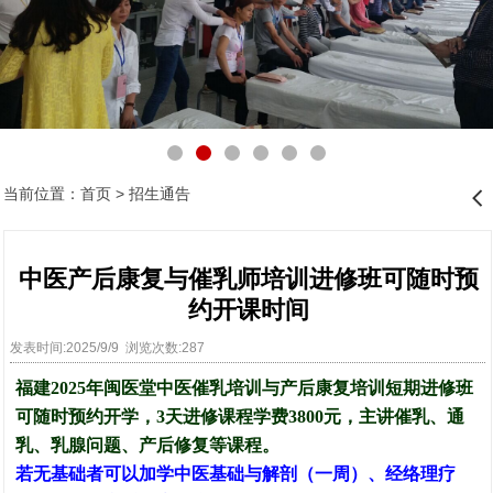
当前位置：
首页
>
招生通告
󰊒
中医产后康复与催乳师培训进修班可随时预
约开课时间
发表时间:2025/9/9 浏览次数:287
福建
2025年
闽医堂
中医
催乳培训与产后康复培训短期进修班
可随时预约开学，3天进修课程
学费3800元，主讲催乳、通
乳、乳腺问题、产后修复等课程。
若无基础者可以加学中医基础与解剖（一周）、经络理疗