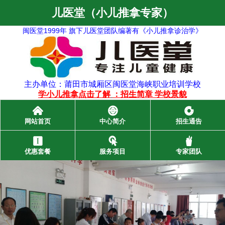
儿医堂（小儿推拿专家）
闽医堂1999年 旗下儿医堂团队编著有《小儿推拿诊治学》
主办单位：莆田市城厢区闽医堂海峡职业培训学校
学小儿推拿点击了解
：
招生简章
学校景貌
󰄫
󰃓
󰁍
网站首页
中心简介
招生通告
󰃞
󰃜
󰂺
优惠套餐
服务项目
专家团队