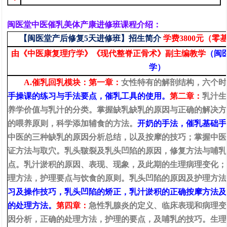
闽医堂中医催乳美体产康进修班课程介绍：
【
闽医堂
产后修复5天进修班】招生
简介
学费3800元（零基
由《中医康复理疗学》《现代整脊正骨术》副主编教学
（闽
学）
A.催乳回乳模块：第一章：
女性特有
的解剖结构，六个时
手操课的练习
与手法要点，催乳工具的使用。
第二章：
乳汁生
养学价值与乳汁的分类。掌握缺乳缺乳的原因与正确的解决方
的喂养原则，科学添加辅食的方法。
开奶的手法，
催乳基础手
中医的三种缺乳的原因分析总结，以及按摩的技巧；掌握中医
证方法与取穴。乳头皲裂
及乳头凹陷
的原因，修复方法与哺乳
点
。
乳汁淤积的原因
、
表现
、
现象，及此期的
生理
病理变化
；
理方法，护理要点与饮食的原则。乳头凹陷的原因及护理方法
习及操作技巧，
乳头凹陷的矫正，
乳汁淤积的正确按摩方法及
的处理方法
。
第四章：
急性乳腺炎的定义
、临床
表现
和
病理变
因分析，正确的处理方法，护理的要点，及哺乳的技巧。生理