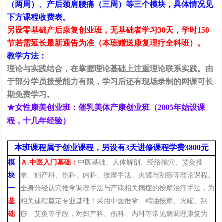
（两周）、产后颈肩腰痛（三周）等三个模块，具体情况见
下方课程收费表。
另设零基础产后康复创业班，无基础者学习30天，学时150
节若需延长最新通告为准
（本班赠送康复理疗全科班）。
教学方法：
理论与实践结合，在掌握理论基础上注重理论联系实践。
由
于部分学员接受能力有限，学习后还有现场录制的网课可长
期免费学习。
★
女性康美创业
班：催乳美体产康
创业
班（
2005年始设课
程，十几年经验）
本班课程属于创业课程，
另设有3天
进修课程学费3800元
模
Ａ
.
中医入门基础
：
中医基础、人体解剖、经络腧穴、
艾
灸推
块
拿、妇产科、伤科、内科、按摩手法、火罐与刮痧等理论课程。
1
2
3
4
5
6
一
全身分经认穴推拿调理手法与产康相关病症的按摩治疗手法，为
基
相关课程奠定专业基础！采用中医推拿、精油按摩、火罐、刮
础
痧、艾灸等手段，对妇产科、伤科、内科等常见病调理康复为