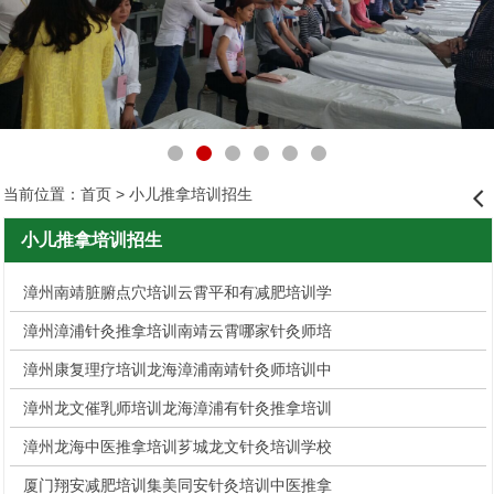
当前位置：
首页
> 小儿推拿培训招生
󰊒
小儿推拿培训招生
漳州南靖脏腑点穴培训云霄平和有减肥培训学
漳州漳浦针灸推拿培训南靖云霄哪家针灸师培
漳州康复理疗培训龙海漳浦南靖针灸师培训中
漳州龙文催乳师培训龙海漳浦有针灸推拿培训
漳州龙海中医推拿培训芗城龙文针灸培训学校
厦门翔安减肥培训集美同安针灸培训中医推拿