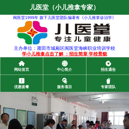
儿医堂（小儿推拿专家）
闽医堂1999年 旗下儿医堂团队编著有《小儿推拿诊治学》
主办单位：莆田市城厢区闽医堂海峡职业培训学校
学小儿推拿点击了解
：
招生简章
学校景貌
󰄫
󰃓
󰁍
网站首页
中心简介
招生通告
󰃞
󰃜
󰂺
优惠套餐
服务项目
专家团队