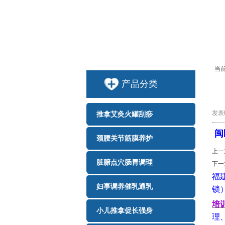
当
产品分类
发表时
推拿艾灸火罐刮痧
闽
颈腰关节筋膜养护
上一
脏腑点穴肠胃调理
下一
福
妇事调养催乳通乳
锁
培
小儿推拿促长强身
理