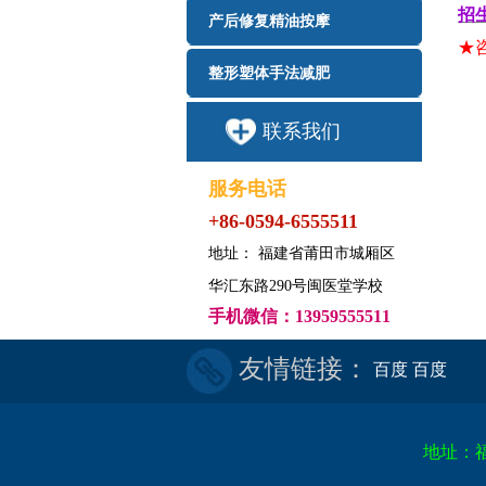
招
产后修复精油按摩
★咨
整形塑体手法减肥
联系我们
服务电话
+86-0594-6555511
地址： 福建省莆田市城厢区
华汇东路290号闽医堂学校
手机微信：13959555511
友情链接：
百度
百度
地址：