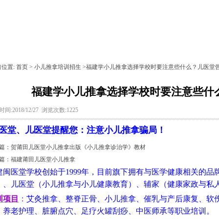
前位置:
首页
>
小儿推拿培训招生
>福建学小儿推拿选择学校时要注意些什么？儿医堂
福建学小儿推拿选择学校时要注意些什
间:2018/12/27 浏览次数:1225
医堂、儿医堂提醒您：
注意小儿推拿骗局！
篇：
贺莆田儿医堂小儿推拿出版《小儿推拿诊治学》教材
篇：
福建莆田儿医堂小儿推拿
建闽医堂学校创始于1999年，目前旗下拥有与医学健康相关的
）、儿医堂（小儿推拿与小儿健康教育）、辅家（健康家政与私
训项目
：
艾灸推拿、整脊正骨、小儿推拿、催乳与产后康复、软
、养老护理、脏腑点穴、足疗火罐刮痧、中医师承等职业培训。